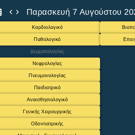
Παρασκευή 7 Αυγούστου 20
Καρδιολογικό
Βιοπα
Παθολογικό
Επει
Δερματολογίας
Νεφρολογίας
Πνευμονολογίας
Παιδιατρικό
Αναισθησιολογικό
Γενικής Χειρουργικής
Οδοντιατρικής